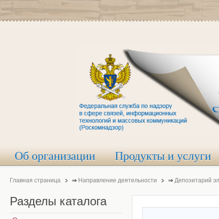
Об организации
Продукты и услуги
Главная страница
⇒
Направление деятельности
⇒
Депозитарий э
Разделы
каталога