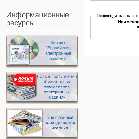
Информационные
Производитель электр
ресурсы
Наимено