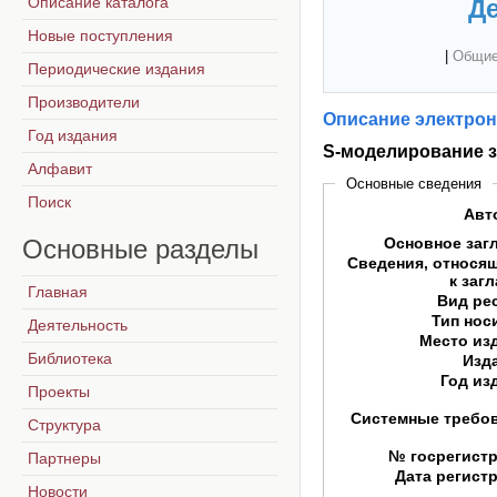
Описание каталога
Де
Новые поступления
|
Общие
Периодические издания
Производители
Описание электрон
Год издания
S-моделирование з
Алфавит
Основные сведения
Поиск
Авт
Основные
разделы
Основное заг
Сведения, относя
к заг
Главная
Вид ре
Тип нос
Деятельность
Место из
Библиотека
Изд
Год из
Проекты
Системные требо
Структура
№ госрегист
Партнеры
Дата регист
Новости