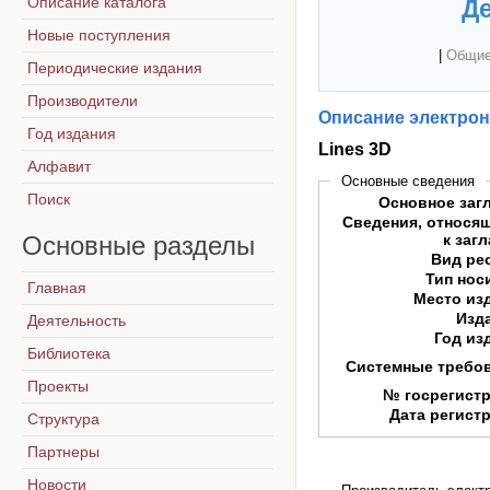
Описание каталога
Де
Новые поступления
|
Общие
Периодические издания
Производители
Описание электрон
Год издания
Lines 3D
Алфавит
Основные сведения
Поиск
Основное заг
Сведения, относя
Основные
разделы
к заг
Вид ре
Тип нос
Главная
Место из
Изд
Деятельность
Год из
Библиотека
Системные требо
Проекты
№ госрегист
Дата регист
Структура
Партнеры
Новости