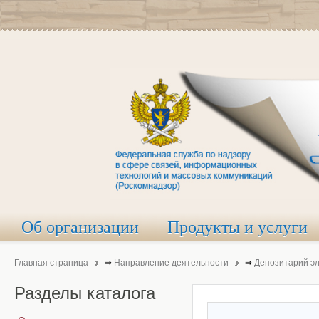
Об организации
Продукты и услуги
Главная страница
⇒
Направление деятельности
⇒
Депозитарий э
Разделы
каталога