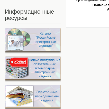
Производитель электр
Наимено
Информационные
ресурсы