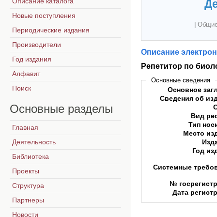
Описание каталога
Де
Новые поступления
|
Общие
Периодические издания
Производители
Описание электрон
Год издания
Репетитор по биол
Алфавит
Основные сведения
Поиск
Основное заг
Сведения об из
Основные
разделы
Вид ре
Тип нос
Главная
Место из
Деятельность
Изд
Год из
Библиотека
Системные требо
Проекты
№ госрегист
Структура
Дата регист
Партнеры
Новости