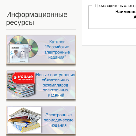
Производитель электр
Наимено
Информационные
ресурсы