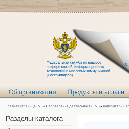
Об организации
Продукты и услуги
Главная страница
⇒
Направление деятельности
⇒
Депозитарий э
Разделы
каталога