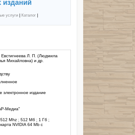
 изданий
ые услуги
|
Каталог
|
 Евстигнеева Л. П. (Людмила
лья Михайловна) и др.
дству
олненное
 электронное издание
АР-Медиа"
512 Mhz ; 512 Мб ; 1 Гб ;
еокарта NVIDIA 64 Mb с