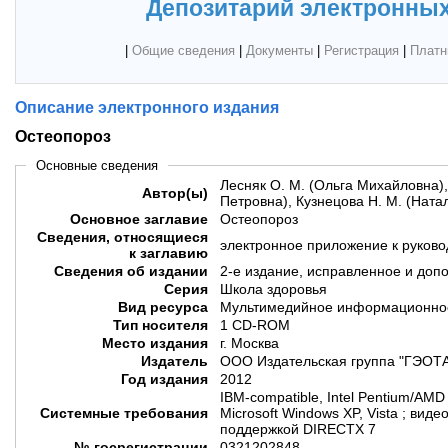
Депозитарий электронных
|
Общие сведения
|
Документы
|
Регистрация
|
Платн
Описание электронного издания
Остеопороз
Основные сведения
Лесняк О. М. (Ольга Михайловна),
Автор(ы)
Петровна), Кузнецова Н. М. (Ната
Основное заглавие
Остеопороз
Сведения, относящиеся
электронное приложение к руково
к заглавию
Сведения об издании
2-е издание, исправленное и доп
Серия
Школа здоровья
Вид ресурса
Мультимедийное информационное
Тип носителя
1 CD-ROM
Место издания
г. Москва
Издатель
ООО Издательская группа "ГЭОТ
Год издания
2012
IBM-compatible, Intel Pentium/AMD 
Системные требования
Microsoft Windows XP, Vista ; вид
поддержкой DIRECTX 7
№ госрегистрации
0321202848