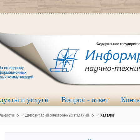
дукты и услуги
Вопрос - ответ
Конт
льности
⇒
Депозитарий электронных изданий
⇒
Каталог