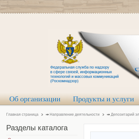
Об организации
Продукты и услуги
Главная страница
⇒
Направление деятельности
⇒
Депозитарий э
Разделы
каталога