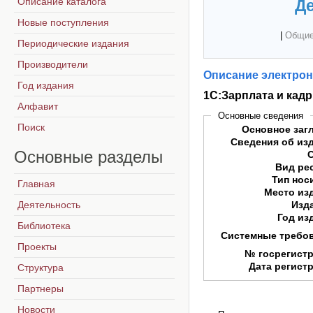
Описание каталога
Де
Новые поступления
|
Общие
Периодические издания
Производители
Описание электрон
Год издания
1С:Зарплата и кадр
Алфавит
Основные сведения
Поиск
Основное заг
Сведения об из
Основные
разделы
Вид ре
Тип нос
Главная
Место из
Деятельность
Изд
Год из
Библиотека
Системные требо
Проекты
№ госрегист
Дата регист
Структура
Партнеры
Новости