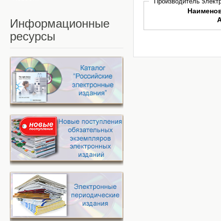
Производитель электр
Наимено
Информационные
ресурсы