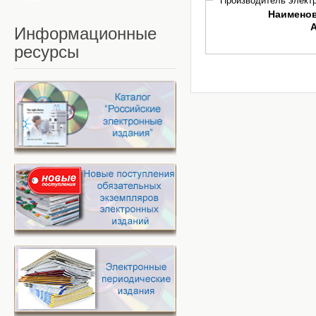
Производитель электр
Наимено
Информационные
ресурсы