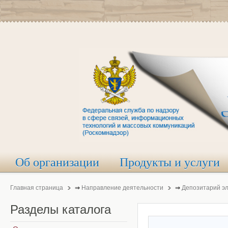
Об организации
Продукты и услуги
Главная страница
⇒
Направление деятельности
⇒
Депозитарий э
Разделы
каталога