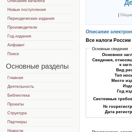
Описание каталога
Де
Новые поступления
|
Общие
Периодические издания
Производители
Описание электрон
Год издания
Все налоги России
Алфавит
Основные сведения
Поиск
Основное заг
Сведения, относя
Основные
разделы
к заг
Вид ре
Тип нос
Главная
Место из
Изд
Деятельность
Год из
Библиотека
Системные требо
Проекты
№ госрегист
Дата регист
Структура
Партнеры
Новости