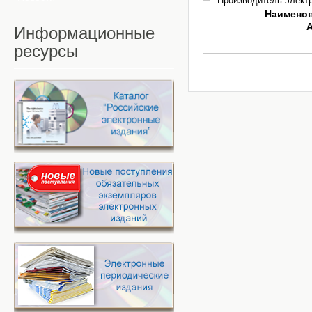
Производитель электр
Наимено
Информационные
ресурсы