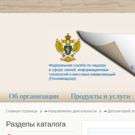
Об организации
Продукты и услуги
Главная страница
⇒
Направление деятельности
⇒
Депозитарий э
Разделы
каталога