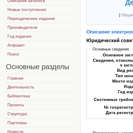
Описание каталога
Де
Новые поступления
|
Общие
Периодические издания
Производители
Описание электрон
Год издания
Юридический сове
Алфавит
Основные сведения
Поиск
Основное заг
Сведения, относя
Основные
разделы
к заг
Вид ре
Тип нос
Главная
Место из
Изд
Деятельность
Год из
Библиотека
Системные требо
Проекты
№ госрегист
Дата регист
Структура
Партнеры
Новости