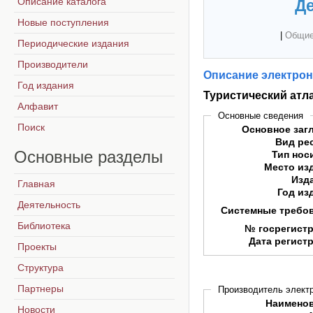
Описание каталога
Де
Новые поступления
|
Общие
Периодические издания
Производители
Описание электрон
Год издания
Туристический атл
Алфавит
Основные сведения
Поиск
Основное заг
Вид ре
Основные
разделы
Тип нос
Место из
Изд
Главная
Год из
Деятельность
Системные требо
Библиотека
№ госрегист
Дата регист
Проекты
Структура
Партнеры
Производитель электр
Наимено
Новости