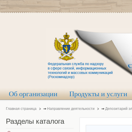
Об организации
Продукты и услуги
Главная страница
⇒
Направление деятельности
⇒
Депозитарий э
Разделы
каталога