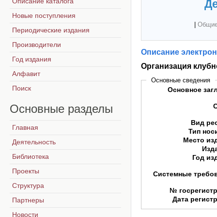
Описание каталога
Де
Новые поступления
|
Общие
Периодические издания
Производители
Описание электрон
Год издания
Организация клубн
Алфавит
Основные сведения
Поиск
Основное заг
Основные
разделы
Вид ре
Главная
Тип нос
Место из
Деятельность
Изд
Библиотека
Год из
Проекты
Системные требо
Структура
№ госрегист
Дата регист
Партнеры
Новости