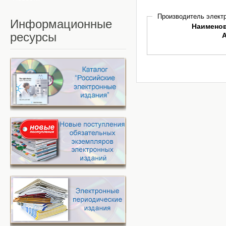
Производитель электр
Информационные
Наимено
ресурсы