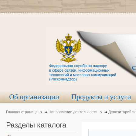
Об организации
Продукты и услуги
Главная страница
⇒
Направление деятельности
⇒
Депозитарий э
Разделы
каталога