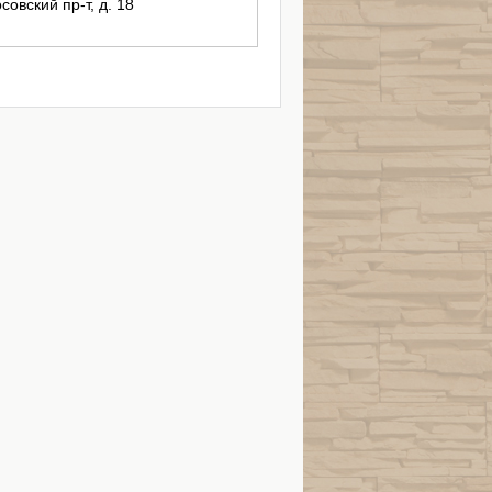
совский пр-т, д. 18