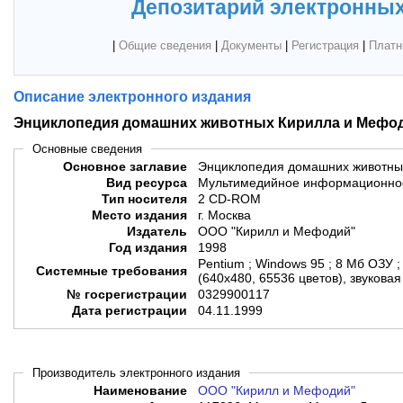
Депозитарий электронных
|
Общие сведения
|
Документы
|
Регистрация
|
Платн
Описание электронного издания
Энциклопедия домашних животных Кирилла и Мефод
Основные сведения
Основное заглавие
Энциклопедия домашних животны
Вид ресурса
Мультимедийное информационное
Тип носителя
2 CD-ROM
Место издания
г. Москва
Издатель
ООО "Кирилл и Мефодий"
Год издания
1998
Pentium ; Windows 95 ; 8 Мб ОЗУ
Системные требования
(640х480, 65536 цветов), звуковая 
№ госрегистрации
0329900117
Дата регистрации
04.11.1999
Производитель электронного издания
Наименование
ООО "Кирилл и Мефодий"