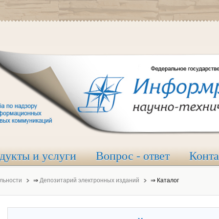
дукты и услуги
Вопрос - ответ
Конт
льности
⇒
Депозитарий электронных изданий
⇒
Каталог