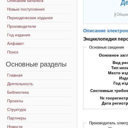
Описание каталога
Де
Новые поступления
|
Общие
Периодические издания
Производители
Описание электрон
Год издания
Энциклопедия пер
Алфавит
Основные сведения
Поиск
Основное заг
Основные
разделы
Вид ре
Тип нос
Место из
Главная
Изд
Год из
Деятельность
Системные требо
Библиотека
№ госрегист
Проекты
Дата регист
Структура
Партнеры
Производитель электр
Новости