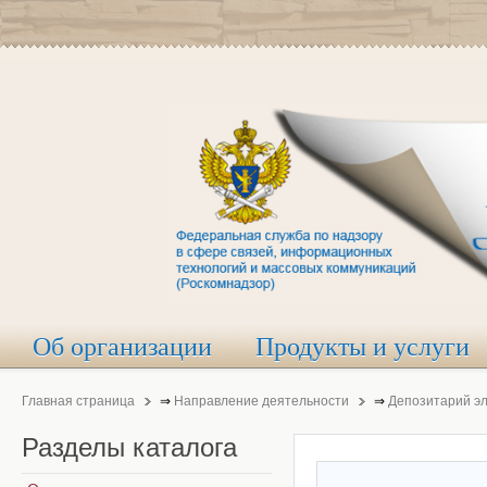
Об организации
Продукты и услуги
Главная страница
⇒
Направление деятельности
⇒
Депозитарий э
Разделы
каталога