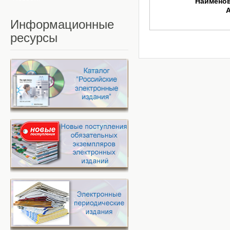
Наимено
Информационные
ресурсы