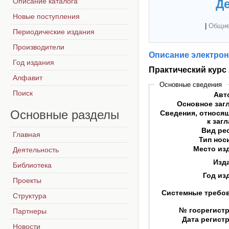
Описание каталога
Де
Новые поступления
|
Общие
Периодические издания
Производители
Описание электрон
Год издания
Практический курс A
Алфавит
Основные сведения
Поиск
Авт
Основное заг
Основные
разделы
Сведения, относя
к заг
Вид ре
Главная
Тип нос
Место из
Деятельность
Изд
Библиотека
Год из
Проекты
Системные требо
Структура
№ госрегист
Партнеры
Дата регист
Новости