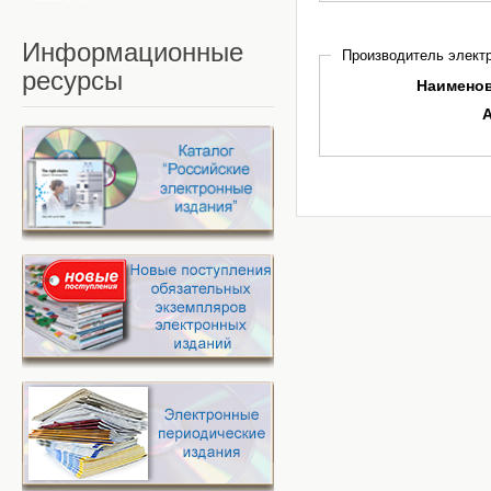
Информационные
Производитель электр
ресурсы
Наимено