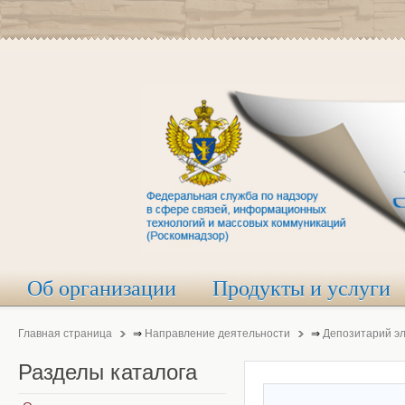
Об организации
Продукты и услуги
Главная страница
⇒
Направление деятельности
⇒
Депозитарий э
Разделы
каталога