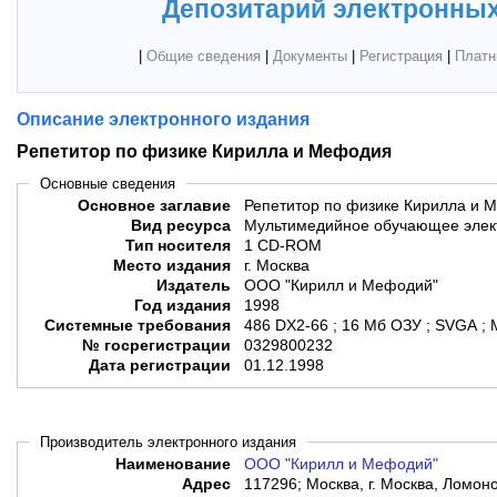
Депозитарий электронных
|
Общие сведения
|
Документы
|
Регистрация
|
Платн
Описание электронного издания
Репетитор по физике Кирилла и Мефодия
Основные сведения
Основное заглавие
Репетитор по физике Кирилла и 
Вид ресурса
Мультимедийное обучающее элек
Тип носителя
1 CD-ROM
Место издания
г. Москва
Издатель
ООО "Кирилл и Мефодий"
Год издания
1998
Системные требования
486 DX2-66 ; 16 Мб ОЗУ ; SVGA ; 
№ госрегистрации
0329800232
Дата регистрации
01.12.1998
Производитель электронного издания
Наименование
ООО "Кирилл и Мефодий"
Адрес
117296; Москва, г. Москва, Ломоно