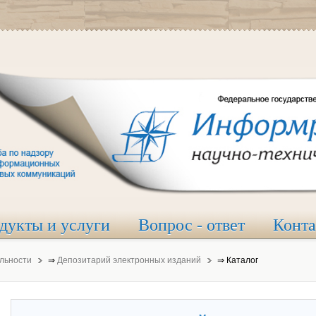
дукты и услуги
Вопрос - ответ
Конт
льности
⇒
Депозитарий электронных изданий
⇒
Каталог