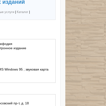
 изданий
ые услуги
|
Каталог
|
Мефодия
тронное издание
MS Windows 95 ; звуковая карта
совский пр-т, д. 18