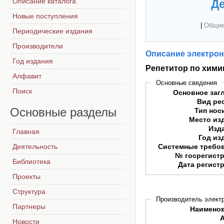
Описание каталога
Де
Новые поступления
|
Общие
Периодические издания
Производители
Описание электрон
Год издания
Репетитор по хими
Алфавит
Основные сведения
Поиск
Основное заг
Вид ре
Основные
разделы
Тип нос
Место из
Изд
Главная
Год из
Деятельность
Системные требо
№ госрегист
Библиотека
Дата регист
Проекты
Структура
Производитель электр
Партнеры
Наимено
Новости