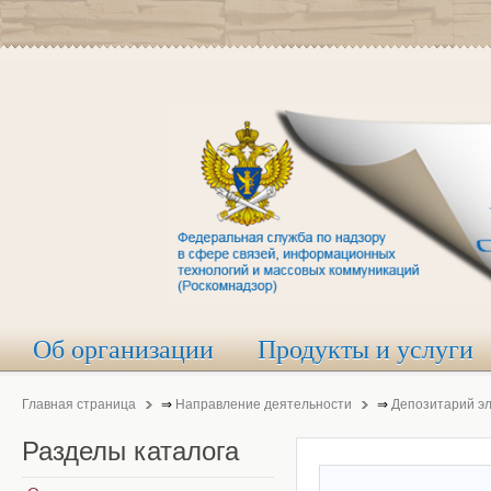
Об организации
Продукты и услуги
Главная страница
⇒
Направление деятельности
⇒
Депозитарий э
Разделы
каталога