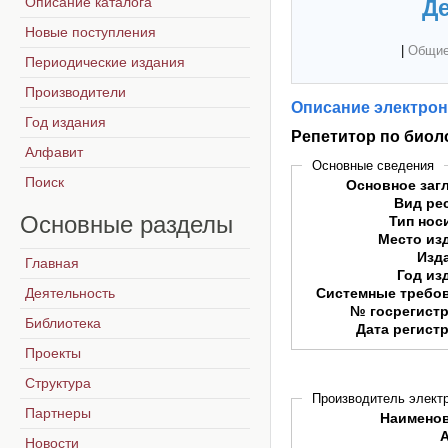
Описание каталога
Де
Новые поступления
|
Общие
Периодические издания
Производители
Описание электрон
Год издания
Репетитор по биол
Алфавит
Основные сведения
Поиск
Основное заг
Вид ре
Основные
разделы
Тип нос
Место из
Изд
Главная
Год из
Деятельность
Системные требо
№ госрегист
Библиотека
Дата регист
Проекты
Структура
Производитель электр
Партнеры
Наимено
Новости