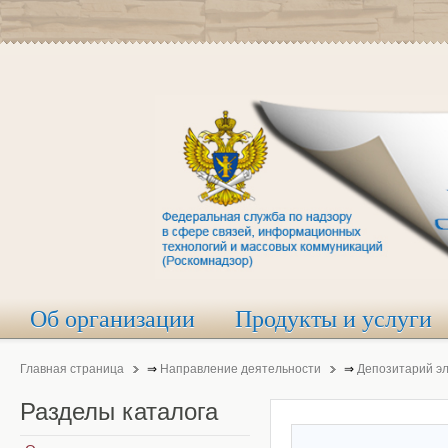
Об организации
Продукты и услуги
Главная страница
⇒
Направление деятельности
⇒
Депозитарий э
Разделы
каталога