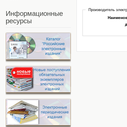
Производитель электр
Информационные
Наимено
ресурсы