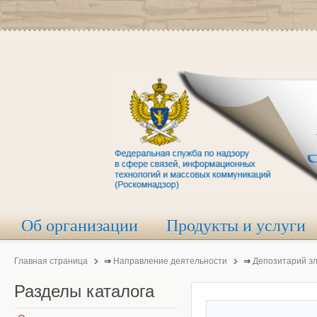
Об организации
Продукты и услуги
Главная страница
⇒
Направление деятельности
⇒
Депозитарий э
Разделы
каталога