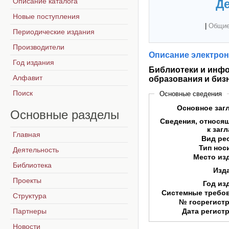
Описание каталога
Де
Новые поступления
|
Общие
Периодические издания
Производители
Описание электрон
Год издания
Библиотеки и инфо
Алфавит
образования и биз
Поиск
Основные сведения
Основное заг
Основные
разделы
Сведения, относя
к заг
Главная
Вид ре
Тип нос
Деятельность
Место из
Библиотека
Изд
Проекты
Год из
Системные требо
Структура
№ госрегист
Партнеры
Дата регист
Новости