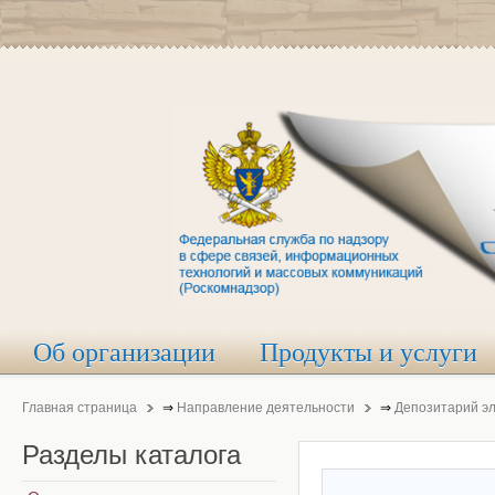
Об организации
Продукты и услуги
Главная страница
⇒
Направление деятельности
⇒
Депозитарий э
Разделы
каталога