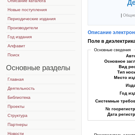
Описание каталога
Де
Новые поступления
|
Общие
Периодические издания
Производители
Описание электрон
Год издания
Поле в диэлектрик
Алфавит
Основные сведения
Поиск
Авт
Основное заг
Основные
разделы
Вид ре
Тип нос
Место из
Главная
Изд
Деятельность
Год из
Библиотека
Системные требо
Проекты
№ госрегист
Дата регист
Структура
Партнеры
Новости