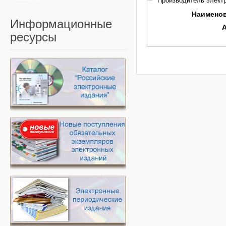
Производитель электр
Наимено
Информационные
ресурсы