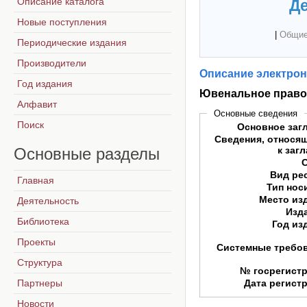
Описание каталога
Де
Новые поступления
|
Общие
Периодические издания
Производители
Описание электрон
Год издания
Ювенальное право
Алфавит
Основные сведения
Поиск
Основное заг
Сведения, относя
Основные
разделы
к заг
Вид ре
Главная
Тип нос
Место из
Деятельность
Изд
Библиотека
Год из
Проекты
Системные требо
Структура
№ госрегист
Партнеры
Дата регист
Новости