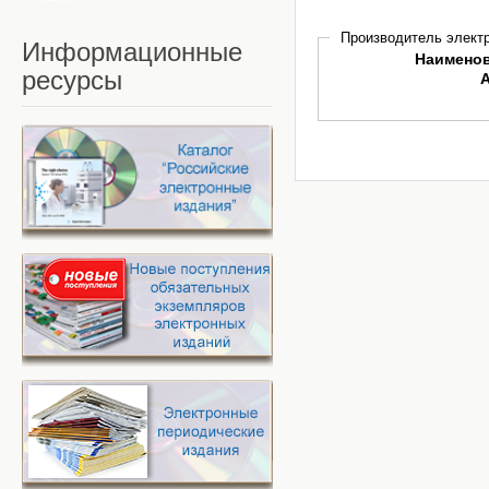
Производитель электр
Информационные
Наимено
ресурсы