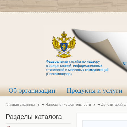
Об организации
Продукты и услуги
Главная страница
⇒
Направление деятельности
⇒
Депозитарий э
Разделы
каталога