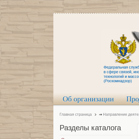
Об организации
Про
Главная страница
⇒
Направление деяте
Разделы
каталога