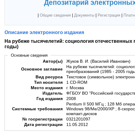
Депозитарий электронных
|
Общие сведения
|
Документы
|
Регистрация
|
Платн
Описание электронного издания
На рубеже тысячелетий: социология отечественных п
годы)
Основные сведения
Автор(ы)
Жуков В. И. (Василий Иванович)
На рубеже тысячелетий: социолог
Основное заглавие
преобразований (1985 - 2005 годы
Вид ресурса
Текстовое (символьное) электрон
Тип носителя
1 CD-ROM
Место издания
г. Москва
Издатель
ФГБОУ ВО "Российский государст
Год издания
2008
Pentium II 500 МГц ; 128 Мб опера
Системные требования
Windows 98/Me/2000/XP ; 8-скорос
компакт-дисков
№ госрегистрации
0321201097
Дата регистрации
11.05.2012