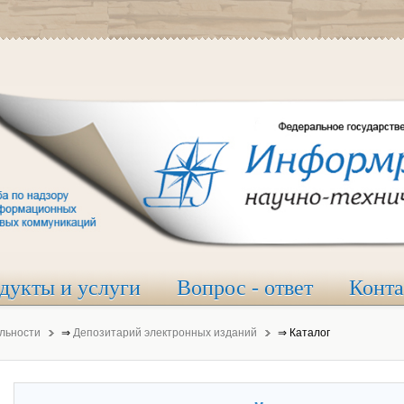
дукты и услуги
Вопрос - ответ
Конт
льности
⇒
Депозитарий электронных изданий
⇒
Каталог