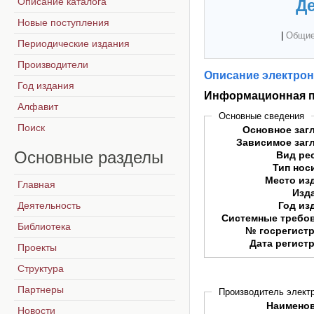
Описание каталога
Де
Новые поступления
|
Общие
Периодические издания
Производители
Описание электрон
Год издания
Информационная п
Алфавит
Основные сведения
Поиск
Основное заг
Зависимое заг
Основные
разделы
Вид ре
Тип нос
Место из
Главная
Изд
Деятельность
Год из
Системные требо
Библиотека
№ госрегист
Дата регист
Проекты
Структура
Партнеры
Производитель электр
Наимено
Новости