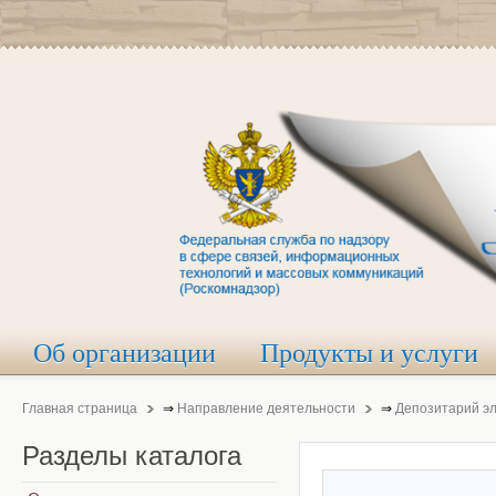
Об организации
Продукты и услуги
Главная страница
⇒
Направление деятельности
⇒
Депозитарий э
Разделы
каталога