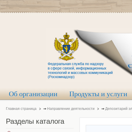
Об организации
Продукты и услуги
Главная страница
⇒
Направление деятельности
⇒
Депозитарий э
Разделы
каталога