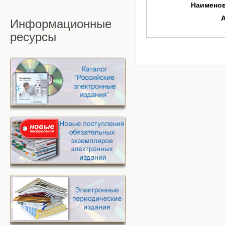
Наимено
Информационные
ресурсы