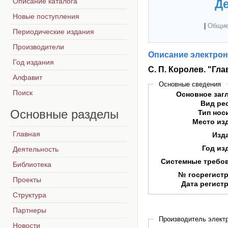
Описание каталога
Де
Новые поступления
|
Общие
Периодические издания
Производители
Описание электрон
Год издания
С. П. Королев. "Гл
Алфавит
Основные сведения
Поиск
Основное заг
Вид ре
Основные
разделы
Тип нос
Место из
Главная
Изд
Год из
Деятельность
Системные требо
Библиотека
№ госрегист
Проекты
Дата регист
Структура
Партнеры
Производитель электр
Новости