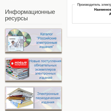
Производитель электр
Наимено
Информационные
ресурсы