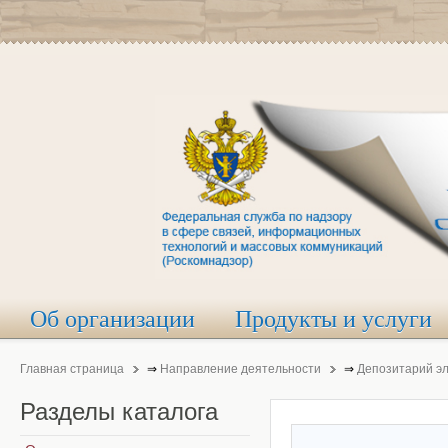
Об организации
Продукты и услуги
Главная страница
⇒
Направление деятельности
⇒
Депозитарий э
Разделы
каталога