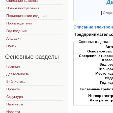
Описание каталога
Де
Новые поступления
|
Общие
Периодические издания
Производители
Описание электрон
Год издания
Предпринимательс
Алфавит
Основные сведения
Поиск
Авт
Основное заг
Основные
разделы
Сведения, относя
к заг
Вид ре
Главная
Тип нос
Место из
Деятельность
Изд
Библиотека
Год из
Проекты
Системные требо
№ госрегист
Структура
Дата регист
Партнеры
Новости