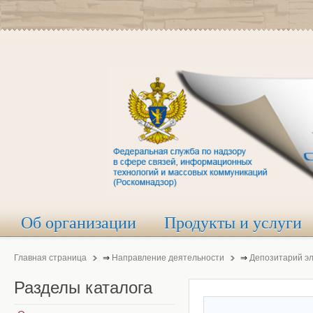
Об организации
Продукты и услуги
Главная страница
⇒
Направление деятельности
⇒
Депозитарий э
Разделы
каталога