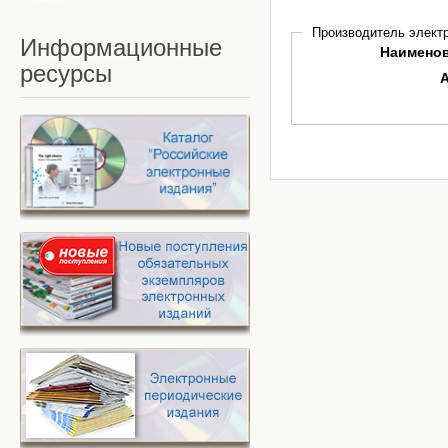
Производитель электр
Информационные
Наимено
ресурсы