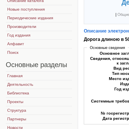
Описание каталога
Де
Новые поступления
|
Общие
Периодические издания
Производители
Описание электрон
Год издания
Дорога длиною в 5
Алфавит
Основные сведения
Поиск
Основное заг
Сведения, относя
Основные
разделы
к заг
Вид ре
Тип нос
Главная
Место из
Изд
Деятельность
Год из
Библиотека
Системные требо
Проекты
Структура
№ госрегист
Дата регист
Партнеры
Новости