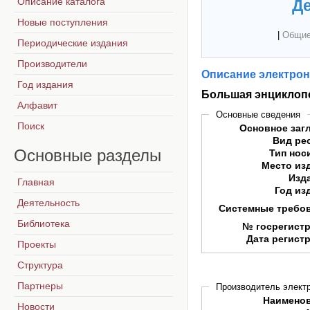
Описание каталога
Де
Новые поступления
|
Общие
Периодические издания
Производители
Описание электрон
Год издания
Большая энциклопе
Алфавит
Основные сведения
Поиск
Основное заг
Вид ре
Основные
разделы
Тип нос
Место из
Изд
Главная
Год из
Деятельность
Системные требо
Библиотека
№ госрегист
Дата регист
Проекты
Структура
Партнеры
Производитель электр
Наимено
Новости