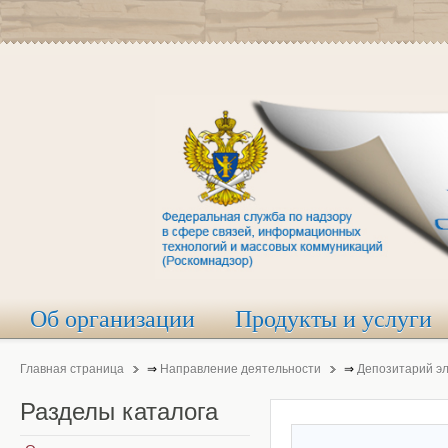
Об организации
Продукты и услуги
Главная страница
⇒
Направление деятельности
⇒
Депозитарий э
Разделы
каталога