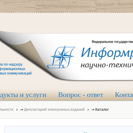
дукты и услуги
Вопрос - ответ
Конт
льности
⇒
Депозитарий электронных изданий
⇒
Каталог