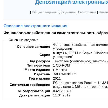
Депозитарий электронных
|
Общие сведения
|
Документы
|
Регистрация
|
Платн
Описание электронного издания
Финансово-хозяйственная самостоятельность образ
Основные сведения
Финансово-хозяйственная самост
Основное заглавие
учреждения
выпуск 4, 20011 г: Серия "Шабло
Серия
учреждения"
Вид ресурса
Текстовое (символьное) электрон
Тип носителя
1 CD-ROM
Место издания
г. Москва
Издатель
ЗАО "МЦФЭР"
Год издания
2011
PC не ниже класса Pentium 1 ; 32 
Системные требования
видеокарта 1 Мб ; принтер ; 4-х 
№ госрегистрации
0321200780
Дата регистрации
11.04.2012