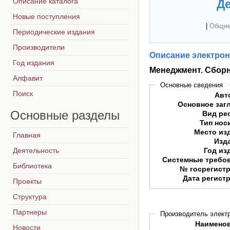
Описание каталога
Де
Новые поступления
|
Общие
Периодические издания
Производители
Описание электрон
Год издания
Менеджмент. Сборн
Алфавит
Основные сведения
Поиск
Авт
Основное заг
Основные
разделы
Вид ре
Тип нос
Место из
Главная
Изд
Деятельность
Год из
Системные требо
Библиотека
№ госрегист
Дата регист
Проекты
Структура
Партнеры
Производитель электр
Наимено
Новости