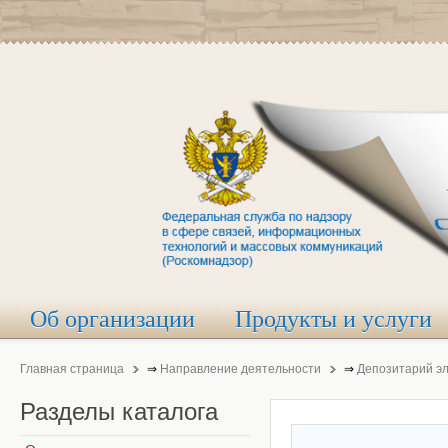
Об организации
Продукты и услуги
Главная страница
⇒
Направление деятельности
⇒
Депозитарий э
Разделы
каталога