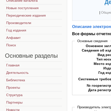
Описание каталога
Де
Новые поступления
|
Общие
Периодические издания
Производители
Описание электрон
Год издания
Все формы отчетн
Алфавит
Основные сведения
Поиск
Основное заг
Сведения об из
Основные
разделы
Вид ре
Тип нос
Место из
Главная
Изд
Деятельность
Год из
Системные требо
Библиотека
№ госрегист
Проекты
Дата регист
Структура
Партнеры
Производитель электр
Новости