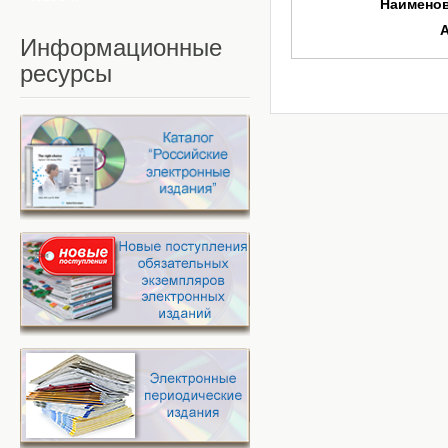
Наимено
Информационные
ресурсы