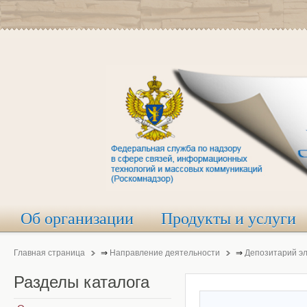
Об организации
Продукты и услуги
Главная страница
⇒
Направление деятельности
⇒
Депозитарий э
Разделы
каталога