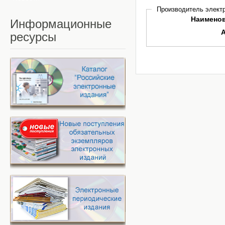
Производитель электр
Наимено
Информационные
ресурсы