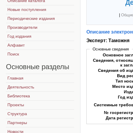
Описание каталога
Де
Новые поступления
|
Общие
Периодические издания
Производители
Описание электрон
Год издания
Эксперт: Таможня
Алфавит
Основные сведения
Поиск
Основное заг
Сведения, относя
Основные
разделы
к заг
Сведения об из
Вид ре
Главная
Тип нос
Место из
Деятельность
Изд
Библиотека
Год из
Проекты
Системные требо
№ госрегист
Структура
Дата регист
Партнеры
Новости