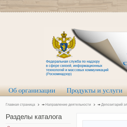
Об организации
Продукты и услуги
Главная страница
⇒
Направление деятельности
⇒
Депозитарий э
Разделы
каталога