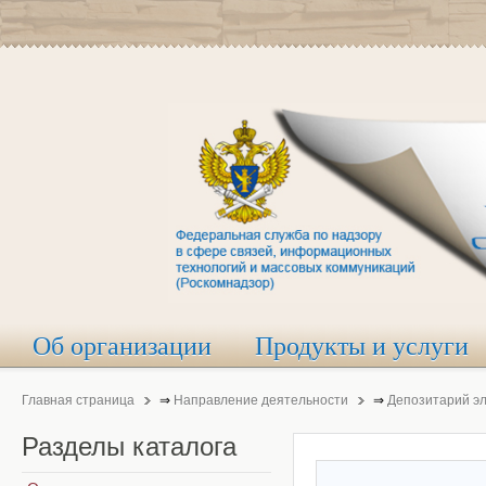
Об организации
Продукты и услуги
Главная страница
⇒
Направление деятельности
⇒
Депозитарий э
Разделы
каталога