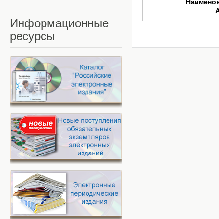
Наимено
Информационные
ресурсы