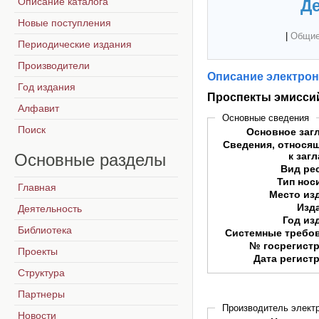
Описание каталога
Де
Новые поступления
|
Общие
Периодические издания
Производители
Описание электрон
Год издания
Проспекты эмисси
Алфавит
Основные сведения
Поиск
Основное заг
Сведения, относя
Основные
разделы
к заг
Вид ре
Тип нос
Главная
Место из
Изд
Деятельность
Год из
Библиотека
Системные требо
№ госрегист
Проекты
Дата регист
Структура
Партнеры
Производитель электр
Новости