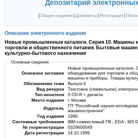
Депозитарий электронных
|
Общие сведения
|
Документы
|
Регистрация
|
Платн
Описание электронного издания
Новые промышленные каталоги. Серия 10. Машины 
торговли и общественного питания. Бытовые машин
культурно-бытового назначения
Основные сведения
Новые промышленные каталоги. 
Основное заглавие
оборудование для торговли и общ
машины и приборы. Товары культ
Обозначение тома
Выпуск 6
Вид ресурса
Текстовое (символьное) электрон
Тип носителя
9 CD-R + дискета
Место издания
г. Москва
ГП "Российский научно-исследова
Издатель
машиностроения"
Год издания
1996
Системные требования
IBM-совместимый ПК ; EGA ; MS DO
№ госрегистрации
0329600049
Дата регистрации
14.10.1996