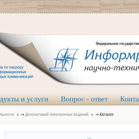
дукты и услуги
Вопрос - ответ
Конт
льности
⇒
Депозитарий электронных изданий
⇒
Каталог