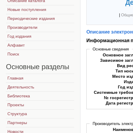
Описание каталога
Де
Новые поступления
|
Общие
Периодические издания
Производители
Описание электрон
Год издания
Информационная п
Алфавит
Основные сведения
Поиск
Основное заг
Зависимое заг
Основные
разделы
Вид ре
Тип нос
Место из
Главная
Изд
Деятельность
Год из
Системные требо
Библиотека
№ госрегист
Дата регист
Проекты
Структура
Партнеры
Производитель электр
Наимено
Новости