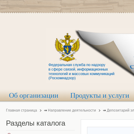
Об организации
Продукты и услуги
Главная страница
⇒
Направление деятельности
⇒
Депозитарий э
Разделы
каталога