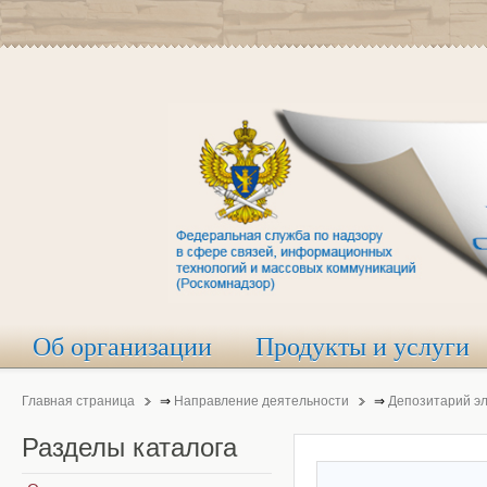
Об организации
Продукты и услуги
Главная страница
⇒
Направление деятельности
⇒
Депозитарий э
Разделы
каталога