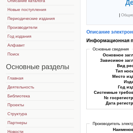
Описание каталога
Де
Новые поступления
|
Общие
Периодические издания
Производители
Описание электрон
Год издания
Информационная п
Алфавит
Основные сведения
Поиск
Основное заг
Зависимое заг
Основные
разделы
Вид ре
Тип нос
Место из
Главная
Изд
Деятельность
Год из
Системные требо
Библиотека
№ госрегист
Дата регист
Проекты
Структура
Партнеры
Производитель электр
Наимено
Новости