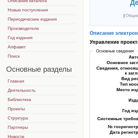
Описание каталога
Де
Новые поступления
|
Общие
Периодические издания
Производители
Описание электрон
Год издания
Управление проек
Алфавит
Основные сведения
Поиск
Авт
Основное заг
Основные
разделы
Сведения, относя
к заг
Вид ре
Главная
Тип нос
Место из
Деятельность
Библиотека
Изд
Проекты
Год из
Структура
Системные требо
№ госрегист
Партнеры
Дата регист
Новости