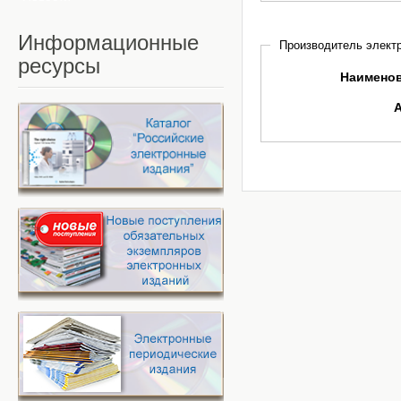
Информационные
Производитель электр
ресурсы
Наимено