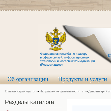
Об организации
Продукты и услуги
Главная страница
⇒
Направление деятельности
⇒
Депозитарий э
Разделы
каталога