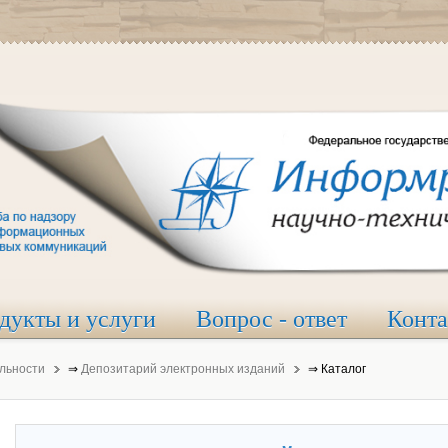
дукты и услуги
Вопрос - ответ
Конт
льности
⇒
Депозитарий электронных изданий
⇒
Каталог