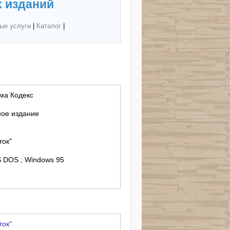
 изданий
ые услуги
|
Каталог
|
ма Кодекс
ное издание
ток"
S DOS ; Windows 95
ток"