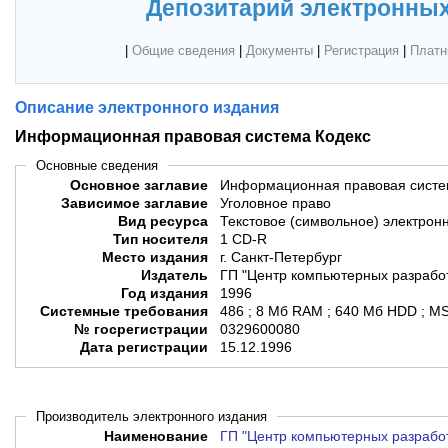
Депозитарий электронных
|
Общие сведения
|
Документы
|
Регистрация
|
Платн
Описание электронного издания
Информационная правовая система Кодекс
Основные сведения
Основное заглавие
Информационная правовая систе
Зависимое заглавие
Уголовное право
Вид ресурса
Текстовое (символьное) электрон
Тип носителя
1 CD-R
Место издания
г. Санкт-Петербург
Издатель
ГП "Центр компьютерных разрабо
Год издания
1996
Системные требования
486 ; 8 Мб RAM ; 640 Мб HDD ; M
№ госрегистрации
0329600080
Дата регистрации
15.12.1996
Производитель электронного издания
Наименование
ГП "Центр компьютерных разрабо