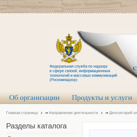
Об организации
Продукты и услуги
Главная страница
⇒
Направление деятельности
⇒
Депозитарий э
Разделы
каталога