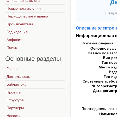
Описание каталога
Де
Новые поступления
|
Общие
Периодические издания
Производители
Описание электрон
Год издания
Информационная п
Алфавит
Основные сведения
Поиск
Основное заг
Зависимое заг
Основные
разделы
Вид ре
Тип нос
Место из
Главная
Изд
Деятельность
Год из
Системные требо
Библиотека
№ госрегист
Дата регист
Проекты
Структура
Партнеры
Производитель электр
Наимено
Новости