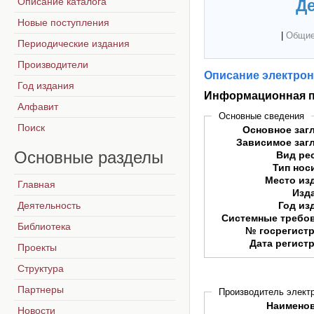
Описание каталога
Де
Новые поступления
|
Общие
Периодические издания
Производители
Описание электрон
Год издания
Информационная п
Алфавит
Основные сведения
Поиск
Основное заг
Зависимое заг
Основные
разделы
Вид ре
Тип нос
Место из
Главная
Изд
Деятельность
Год из
Системные требо
Библиотека
№ госрегист
Дата регист
Проекты
Структура
Партнеры
Производитель электр
Наимено
Новости