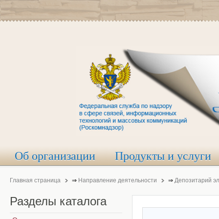
Об организации
Продукты и услуги
Главная страница
⇒
Направление деятельности
⇒
Депозитарий э
Разделы
каталога