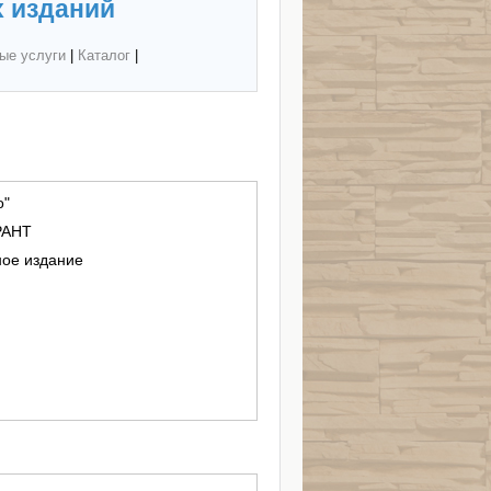
 изданий
ые услуги
|
Каталог
|
о"
РАНТ
ное издание