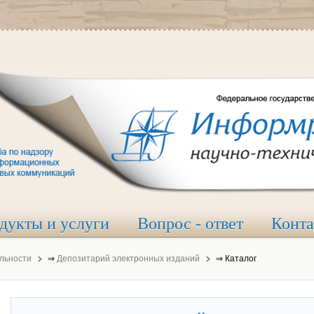
дукты и услуги
Вопрос - ответ
Конт
льности
⇒
Депозитарий электронных изданий
⇒
Каталог