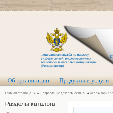
Об организации
Продукты и услуги
Главная страница
⇒
Направление деятельности
⇒
Депозитарий э
Разделы
каталога