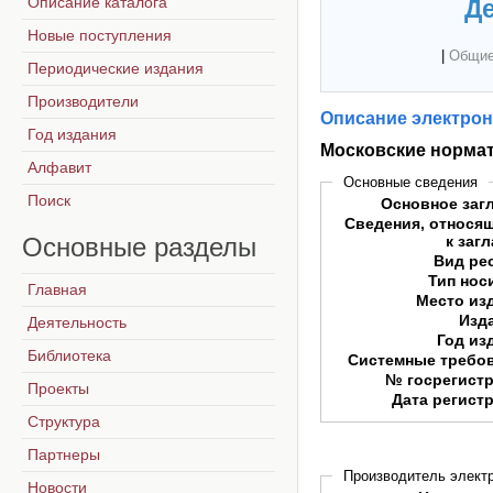
Описание каталога
Де
Новые поступления
|
Общие
Периодические издания
Производители
Описание электрон
Год издания
Московские норма
Алфавит
Основные сведения
Поиск
Основное заг
Сведения, относя
Основные
разделы
к заг
Вид ре
Тип нос
Главная
Место из
Изд
Деятельность
Год из
Библиотека
Системные требо
№ госрегист
Проекты
Дата регист
Структура
Партнеры
Производитель электр
Новости