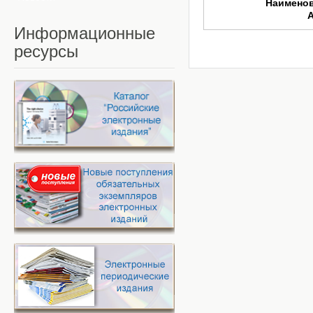
Наимено
Информационные
ресурсы