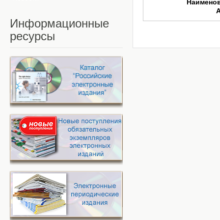
Наимено
Информационные
ресурсы