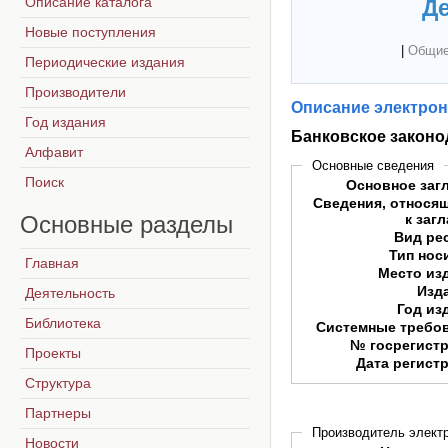
Описание каталога
Де
Новые поступления
|
Общие
Периодические издания
Производители
Описание электрон
Год издания
Банковское законо
Алфавит
Основные сведения
Поиск
Основное заг
Сведения, относя
Основные
разделы
к заг
Вид ре
Тип нос
Главная
Место из
Изд
Деятельность
Год из
Библиотека
Системные требо
№ госрегист
Проекты
Дата регист
Структура
Партнеры
Производитель электр
Новости