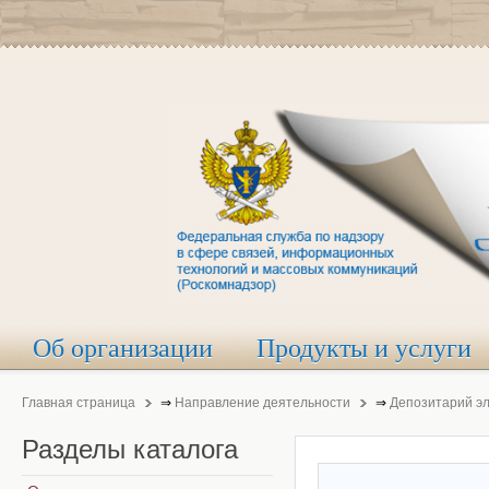
Об организации
Продукты и услуги
Главная страница
⇒
Направление деятельности
⇒
Депозитарий э
Разделы
каталога