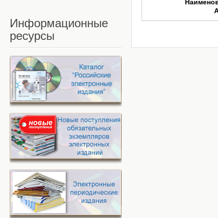
Наимено
Информационные
ресурсы