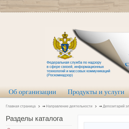
Об организации
Продукты и услуги
Главная страница
⇒
Направление деятельности
⇒
Депозитарий э
Разделы
каталога