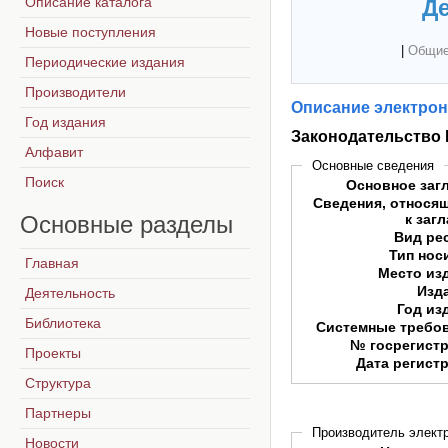
Описание каталога
Де
Новые поступления
|
Общие
Периодические издания
Производители
Описание электрон
Год издания
Законодательство
Алфавит
Основные сведения
Поиск
Основное заг
Сведения, относя
Основные
разделы
к заг
Вид ре
Тип нос
Главная
Место из
Изд
Деятельность
Год из
Библиотека
Системные требо
№ госрегист
Проекты
Дата регист
Структура
Партнеры
Производитель электр
Новости