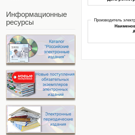
Информационные
Производитель электр
ресурсы
Наимено