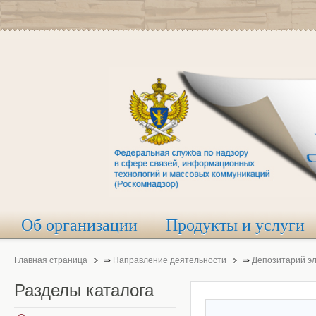
Об организации
Продукты и услуги
Главная страница
⇒
Направление деятельности
⇒
Депозитарий э
Разделы
каталога