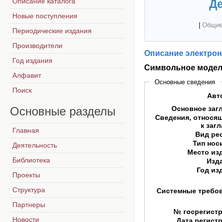
Описание каталога
Де
Новые поступления
|
Общие
Периодические издания
Производители
Описание электрон
Год издания
Символьное модел
Алфавит
Основные сведения
Поиск
Авт
Основные
разделы
Основное заг
Сведения, относя
к заг
Главная
Вид ре
Тип нос
Деятельность
Место из
Библиотека
Изд
Год из
Проекты
Структура
Системные требо
Партнеры
№ госрегист
Новости
Дата регист