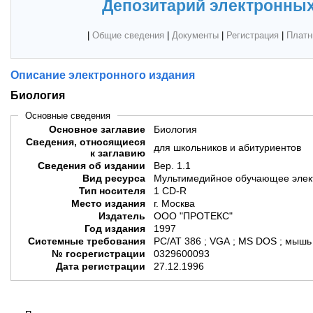
Депозитарий электронных
|
Общие сведения
|
Документы
|
Регистрация
|
Платн
Описание электронного издания
Биология
Основные сведения
Основное заглавие
Биология
Сведения, относящиеся
для школьников и абитуриентов
к заглавию
Сведения об издании
Вер. 1.1
Вид ресурса
Мультимедийное обучающее элек
Тип носителя
1 CD-R
Место издания
г. Москва
Издатель
ООО "ПРОТЕКС"
Год издания
1997
Системные требования
PC/AT 386 ; VGA ; MS DOS ; мышь
№ госрегистрации
0329600093
Дата регистрации
27.12.1996