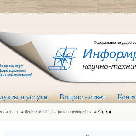
дукты и услуги
Вопрос - ответ
Конт
льности
⇒
Депозитарий электронных изданий
⇒
Каталог