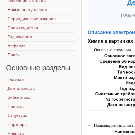
Описание каталога
Де
Новые поступления
|
Общие
Периодические издания
Производители
Описание электрон
Год издания
Химия в картинках
Алфавит
Основные сведения
Поиск
Основное заг
Сведения об из
Основные
разделы
Вид ре
Тип нос
Место из
Главная
Изд
Деятельность
Год из
Системные требо
Библиотека
№ госрегист
Дата регист
Проекты
Структура
Партнеры
Производитель электр
Наимено
Новости