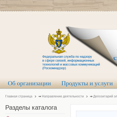
Об организации
Продукты и услуги
Главная страница
⇒
Направление деятельности
⇒
Депозитарий э
Разделы
каталога