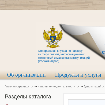
Об организации
Продукты и услуги
Главная страница
⇒
Направление деятельности
⇒
Депозитарий э
Разделы
каталога