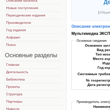
Описание каталога
Де
Новые поступления
|
Общие
Периодические издания
Производители
Описание электрон
Год издания
Мультимедиа ЭКСП
Алфавит
Основные сведения
Поиск
Основное заг
Вид ре
Основные
разделы
Тип нос
Место из
Изд
Главная
Год из
Деятельность
Системные требо
Библиотека
№ госрегист
Дата регист
Проекты
Структура
Партнеры
Производитель электр
Наимено
Новости