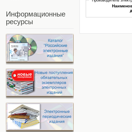
Производитель электр
Наимено
Информационные
ресурсы