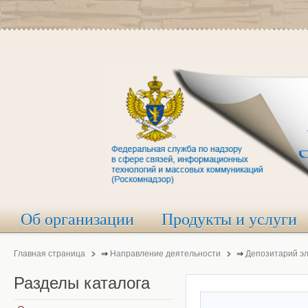
Об организации
Продукты и услуги
Главная страница
⇒
Направление деятельности
⇒
Депозитарий э
Разделы
каталога