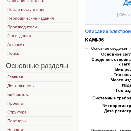
Описание каталога
Де
Новые поступления
|
Общие
Периодические издания
Производители
Описание электрон
Год издания
KAMI-96
Алфавит
Основные сведения
Поиск
Основное заг
Сведения, относя
Основные
разделы
к заг
Вид ре
Тип нос
Главная
Место из
Изд
Деятельность
Год из
Библиотека
Системные требо
Проекты
№ госрегист
Дата регист
Структура
Партнеры
Новости