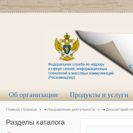
Об организации
Продукты и услуги
Главная страница
⇒
Направление деятельности
⇒
Депозитарий э
Разделы
каталога