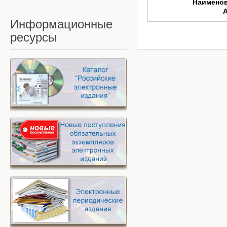
Наимено
Информационные
ресурсы