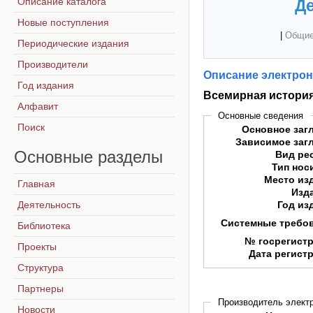
Описание каталога
Де
Новые поступления
|
Общие
Периодические издания
Производители
Описание электрон
Год издания
Всемирная история
Алфавит
Основные сведения
Поиск
Основное заг
Зависимое заг
Основные
разделы
Вид ре
Тип нос
Место из
Главная
Изд
Деятельность
Год из
Системные требо
Библиотека
№ госрегист
Проекты
Дата регист
Структура
Партнеры
Производитель электр
Новости