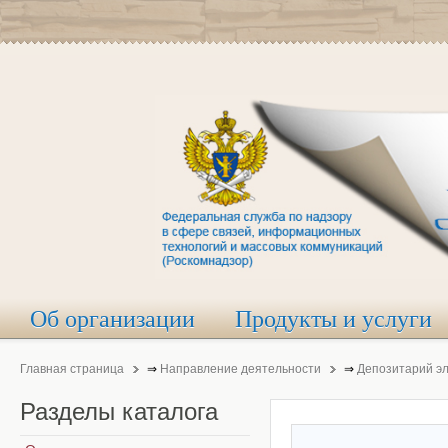
Об организации
Продукты и услуги
Главная страница
⇒
Направление деятельности
⇒
Депозитарий э
Разделы
каталога