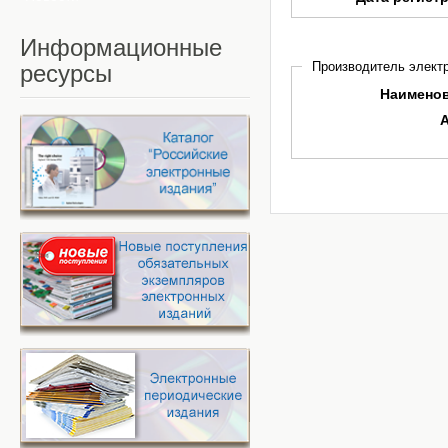
Информационные
Производитель электр
ресурсы
Наимено