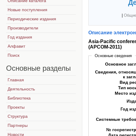
Описание каталога
Де
Новые поступления
|
Общие
Периодические издания
Производители
Описание электрон
Год издания
Asia-Pacific confer
Алфавит
(APCOM-2011)
Поиск
Основные сведения
Основное заг
Основные
разделы
Сведения, относя
к заг
Главная
Вид ре
Тип нос
Деятельность
Место из
Библиотека
Изд
Проекты
Год из
Структура
Системные требо
Партнеры
№ госрегист
Новости
Дата регист