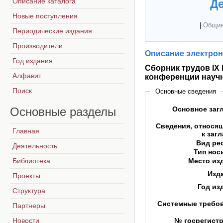
Описание каталога
Де
Новые поступления
|
Общие
Периодические издания
Производители
Описание электрон
Год издания
Сборник трудов IX
Алфавит
конференции научн
Поиск
Основные сведения
Основные
разделы
Основное заг
Сведения, относя
Главная
к заг
Вид ре
Деятельность
Тип нос
Библиотека
Место из
Изд
Проекты
Год из
Структура
Системные требо
Партнеры
Новости
№ госрегист