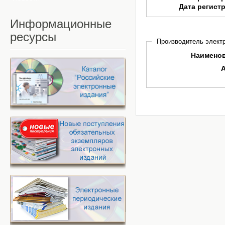
Дата регист
Информационные
ресурсы
Производитель электр
Наимено