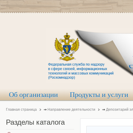
Об организации
Продукты и услуги
Главная страница
⇒
Направление деятельности
⇒
Депозитарий э
Разделы
каталога