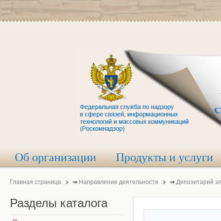
Об организации
Продукты и услуги
Главная страница
⇒
Направление деятельности
⇒
Депозитарий э
Разделы
каталога