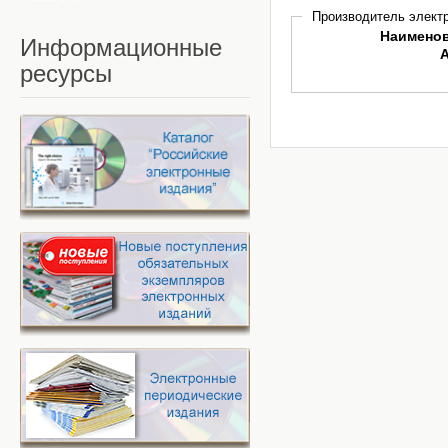
Производитель электр
Наимено
Информационные
ресурсы