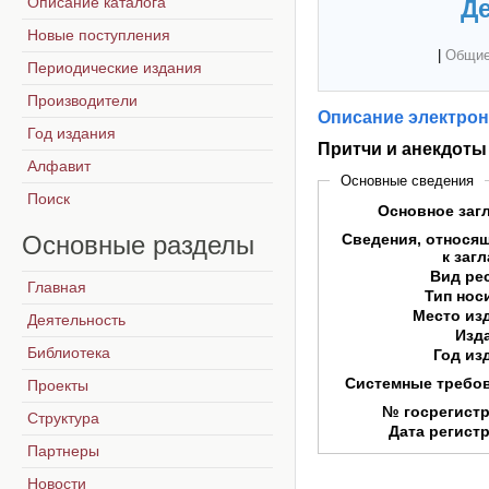
Описание каталога
Де
Новые поступления
|
Общие
Периодические издания
Производители
Описание электрон
Год издания
Притчи и анекдоты 
Алфавит
Основные сведения
Поиск
Основное заг
Основные
разделы
Сведения, относя
к заг
Вид ре
Главная
Тип нос
Место из
Деятельность
Изд
Библиотека
Год из
Системные требо
Проекты
№ госрегист
Структура
Дата регист
Партнеры
Новости