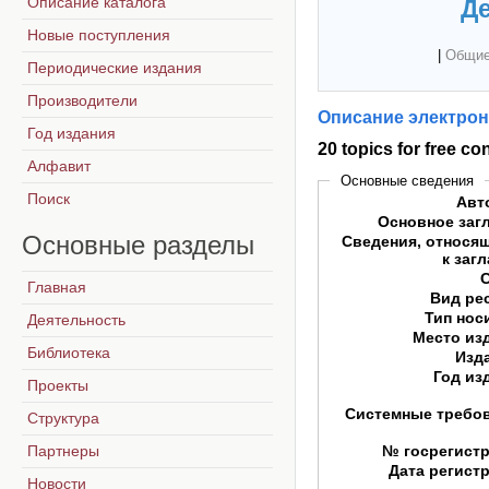
Описание каталога
Де
Новые поступления
|
Общие
Периодические издания
Производители
Описание электрон
Год издания
20 topics for free co
Алфавит
Основные сведения
Поиск
Авт
Основное заг
Основные
разделы
Сведения, относя
к заг
Главная
Вид ре
Тип нос
Деятельность
Место из
Библиотека
Изд
Год из
Проекты
Системные требо
Структура
Партнеры
№ госрегист
Дата регист
Новости