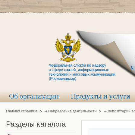
Об организации
Продукты и услуги
Главная страница
⇒
Направление деятельности
⇒
Депозитарий э
Разделы
каталога