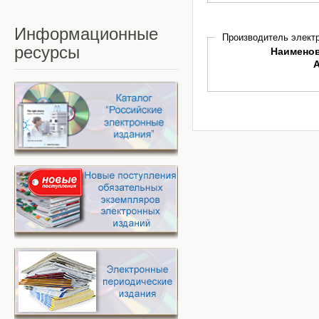
Информационные
Производитель электр
ресурсы
Наимено